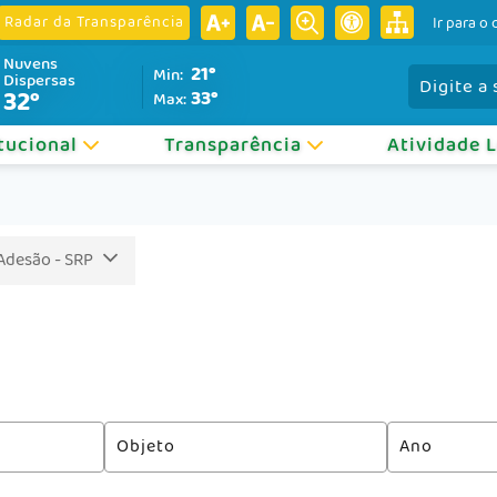
Radar da Transparência
Ir para o
Nuvens
21°
Min:
Pesquisar:
Dispersas
32°
33°
Max:
itucional
Transparência
Atividade 
 Adesão - SRP