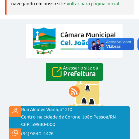
navegando em nosso site:
voltar para página inicial
Acessar o site da
Prefeitura
Rua Alcides Viana, n° 210
Centro, na cidade de Coronel João Pessoa/RN
CEP: 59930-000
(84) 9840-4476