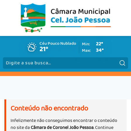
Céu Pouco Nublado
22°
Min:
21°
34°
Max:
Pesquisar:
Conteúdo não encontrado
Infelizmente não conseguimos encontrar o conteúdo
no site da
Câmara de Coronel João Pessoa
. Continue