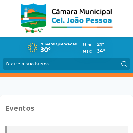
Nuvens Quebradas
21°
Min:
30°
34°
Max:
Pesquisar:
Eventos